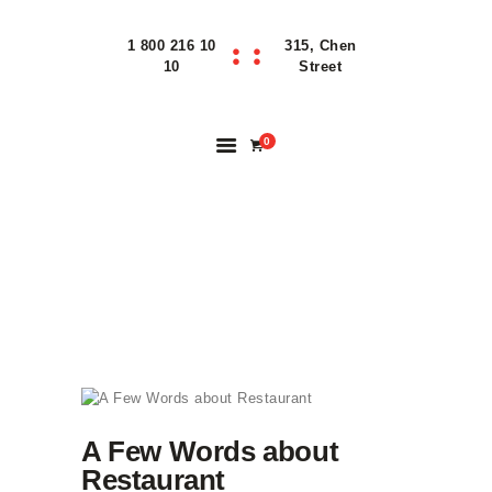
1 800 216 10
315, Chen
Home
10
Street
Features
About
0
Reservation
Blog
Contacts
RESTAURANT
Order Online
A Few Words about
Restaurant