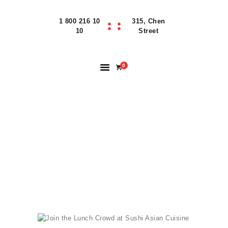
1 800 216 10
315, Chen
Home
10
Street
Features
About
0
Reservation
Blog
Contacts
JOIN THE LUNCH
Order Online
CROWD AT SUSHI
ASIAN CUISINE