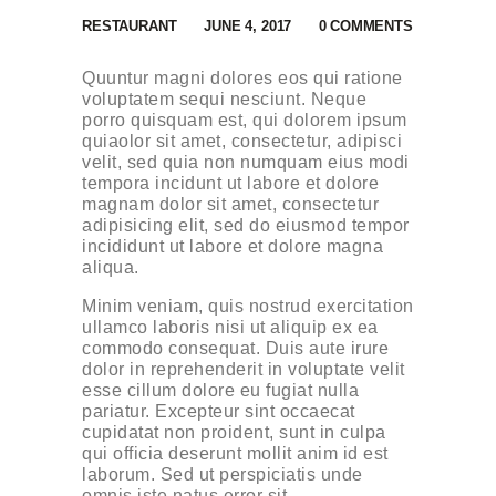
RESTAURANT
JUNE 4, 2017
0
COMMENTS
Quuntur magni dolores eos qui ratione
voluptatem sequi nesciunt. Neque
porro quisquam est, qui dolorem ipsum
quiaolor sit amet, consectetur, adipisci
velit, sed quia non numquam eius modi
tempora incidunt ut labore et dolore
magnam dolor sit amet, consectetur
adipisicing elit, sed do eiusmod tempor
incididunt ut labore et dolore magna
aliqua.
Minim veniam, quis nostrud exercitation
ullamco laboris nisi ut aliquip ex ea
commodo consequat. Duis aute irure
dolor in reprehenderit in voluptate velit
esse cillum dolore eu fugiat nulla
pariatur. Excepteur sint occaecat
cupidatat non proident, sunt in culpa
qui officia deserunt mollit anim id est
laborum. Sed ut perspiciatis unde
omnis iste natus error sit.