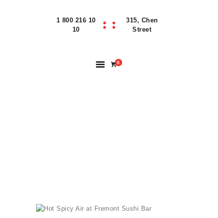
1 800 216 10
315, Chen
Home
10
Street
Features
About
0
Reservation
Blog
Contacts
HOT SPICY AIR AT
Order Online
FREMONT SUSHI
BAR