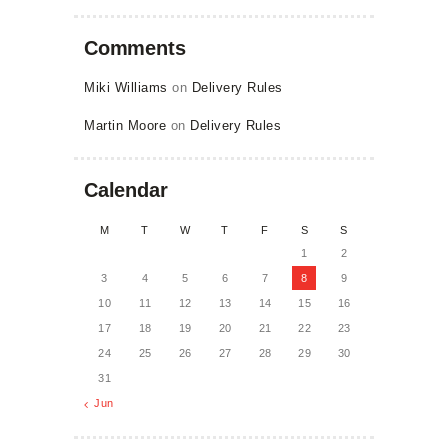
Comments
Miki Williams
on
Delivery Rules
Martin Moore
on
Delivery Rules
Calendar
M
T
W
T
F
S
S
1
2
3
4
5
6
7
8
9
10
11
12
13
14
15
16
17
18
19
20
21
22
23
24
25
26
27
28
29
30
31
« Jun