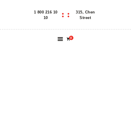
1 800 216 10
315, Chen
Home
10
Street
Features
About
0
Reservation
Blog
Contacts
SAVING
Order Online
CHINATOWN BY
AUTHENTIC
KOREAN FOOD