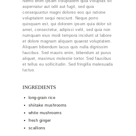
Nemo enim ipsam voluptatem quia voluptas sit
aspernatur aut odit aut fugit, sed quia
consequuntur magni dolores eos qui ratione
voluptatem sequi nesciunt. Neque porro
quisquam est, qui dolorem ipsum quia dolor sit
amet, consectetur, adipisci velit, sed quia non
numquam eius modi tempora incidunt ut labore
et dolore magnam aliquam quaerat voluptatem.
Aliquam bibendum lacus quis nulla dignissim
faucibus. Sed mauris enim, bibendum at purus
aliquet, maximus molestie tortor. Sed faucibus
et tellus eu sollicitudin. Sed fringilla malesuada
luctus.
INGREDIENTS
long-grain rice
shiitake mushrooms
white mushrooms
fresh ginger
scallions