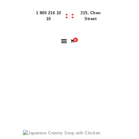
1 800 216 10
315, Chen
Home
10
Street
Features
About
0
Reservation
Blog
Contacts
JAPANESE CREAMY
Order Online
SOUP WITH
CHICKEN